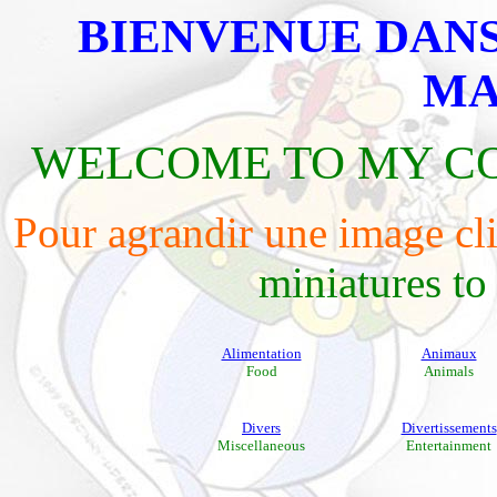
BIENVENUE DAN
MA
WELCOME TO MY C
Pour agrandir une image cl
miniatures to
Alimentation
Animaux
Food
Animals
Divers
Divertissements
Miscellaneous
Entertainment